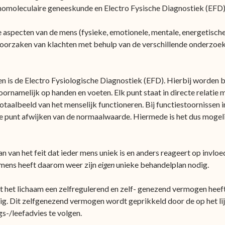
homoleculaire geneeskunde en Electro Fysische Diagnostiek (EFD)
 aspecten van de mens (fysieke, emotionele, mentale, energetische 
 oorzaken van klachten met behulp van de verschillende onderzoe
 is de Electro Fysiologische Diagnostiek (EFD). Hierbij worden 
rnamelijk op handen en voeten. Elk punt staat in directe relatie 
taalbeeld van het menselijk functioneren. Bij functiestoornissen 
 punt afwijken van de normaalwaarde. Hiermede is het dus mogeli
 van het feit dat ieder mens uniek is en anders reageert op invloe
 mens heeft daarom weer zijn
eigen
unieke behandelplan nodig.
t het lichaam een zelfregulerend en zelf- genezend vermogen heef
dig. Dit zelfgenezend vermogen wordt geprikkeld door de op het l
s-/leefadvies te volgen.