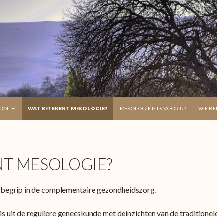
DE INHOUD SPRINGEN
KOM
WAT BETEKENT MESOLOGIE?
MESOLOGIE IETS VOOR U?
WIE BEN
T MESOLOGIE?
w begrip in de complementaire gezondheidszorg.
s uit de reguliere geneeskunde met deinzichten van de traditione