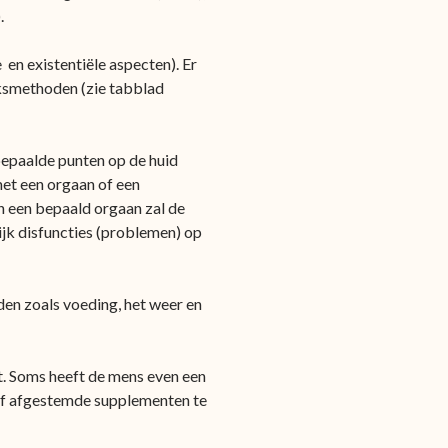
.
en existentiële aspecten). Er
ksmethoden (zie tabblad
bepaalde punten op de huid
met een orgaan of een
in een bepaald orgaan zal de
jk disfuncties (problemen) op
den zoals voeding, het weer en
t. Soms heeft de mens even een
ijf afgestemde supplementen te