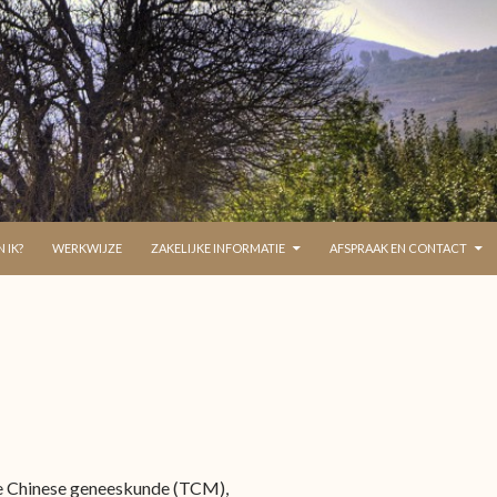
 IK?
WERKWIJZE
ZAKELIJKE INFORMATIE
AFSPRAAK EN CONTACT
le Chinese geneeskunde (TCM),